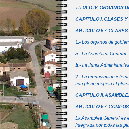
TITULO IV. ÓRGANOS 
CAPITULO I. CLASES 
ARTICULO 5.º. CLASES
1
.-
Los órganos de gobiern
a.-
La Asamblea General.
b.-
La Junta Administrativa
2
.-
La organización interna
con pleno respeto al plura
CAPITULO II. ASAMBL
ARTICULO 6.º. COMPOS
La Asamblea General es e
integrada por todas las p