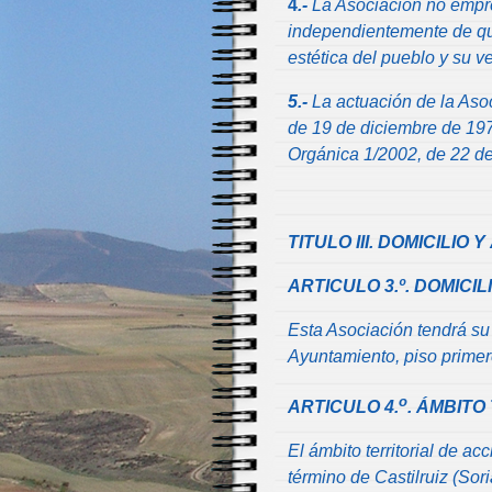
4
.-
La Asociación no empren
independientemente de qu
estética del pueblo y su v
5.-
La actuación de la Asoc
de 19 de diciembre de 1978
Orgánica 1/2002, de 22 de
TITULO III. DOMICILIO
ARTICULO 3.º. DOMICIL
Esta Asociación tendrá su d
Ayuntamiento, piso primer
o
ARTICULO 4.
. ÁMBITO
El ámbito territorial de ac
término de Castilruiz (Sori