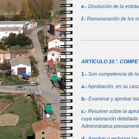
e.-
Disolución de la entida
f.-
Remuneración de los mi
ARTICULO 10.°. COMP
1
.-
Son competencia de la
a.-
Aprobación, en su caso,
b.-
Examinar y aprobar la
c.-
Resolver sobre la apro
cuya valoración detallada
Administrativa previament
d.-
Aprobar o rechazar las 