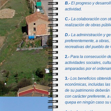
B.-
El progreso y desarrol
actividad.
C.-
La colaboración con otr
realización de obras públi
D.-
La administración y ges
preferentemente, a obras, 
recreativas del pueblo de C
2.-
Para la consecución de 
actividades sociales, cult
amparadas por el ordenami
3
.-
Los beneficios obtenido
económicas, incluidas las
de su patrimonio deberán 
con carácter preferente, a
quepa en ningún caso su r