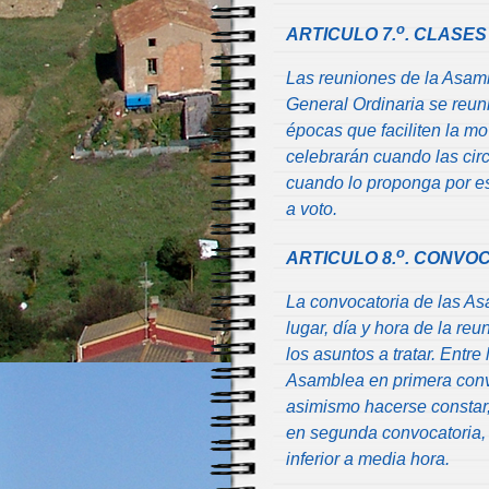
o
ARTICULO 7.
. CLASES
Las reuniones de la Asamb
General Ordinaria se reun
épocas que faciliten la m
celebrarán cuando las circ
cuando lo proponga por e
a voto.
o
ARTICULO 8.
. CONVO
La convocatoria de las As
lugar, día y hora de la re
los asuntos a tratar. Entre
Asamblea en primera conv
asimismo hacerse constar,
en segunda convocatoria, 
inferior a media hora.