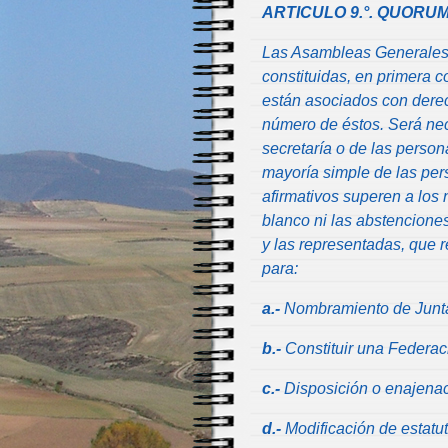
ARTICULO 9.°. QUORU
Las Asambleas Generales,
constituidas, en primera c
están asociados con derec
número de éstos. Será nec
secretaría o de las perso
mayoría simple de las per
afirmativos superen a los 
blanco ni las abstencione
y las representadas, que r
para:
a.-
Nombramiento de Juntas
b.-
Constituir una Federaci
c.-
Disposición o enajenaci
d.-
Modificación de estatut