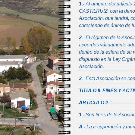
1.-
Al amparo del artículo
CASTILRUIZ, con la de
Asociación, que tendrá, co
careciendo de ánimo de lu
2.-
El régimen de la Asocia
acuerdos válidamente ado
dentro de la esfera de su 
dispuesto en la Ley Orgán
Asociación.
3.-
Esta Asociación se cons
TITULO II. FINES Y AC
ARTICULO 2.°
1
.-
Son fines de la Asociac
A.-
La recuperación y mant