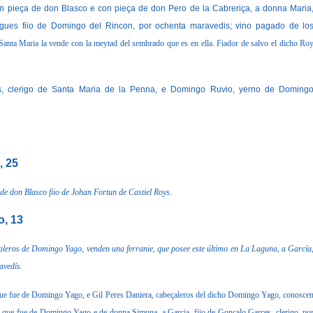
on pieça de don Blasco e con pieça de don Pero de la Cabreriça, a donna Maria
ues fiio de Domingo del Rincon, por ochenta maravedis; vino pagado de lo
e Santa Maria la vende con la meytad del sembrado que es en ella.
Fiador de salvo el dicho Ro
rigo de Santa Maria de la Penna, e Domingo Ruvio, yerno de Doming
, 25
de don Blasco fiio de Johan Fortun de Castiel Roys.
o, 13
leros de Domingo Yago, venden una ferranie, que posee este último en La Laguna, a García
avedís.
 fue de Domingo Yago, e Gil Peres Daniera, cabeçaleros del dicho Domingo Yago, conosce
 que fue de Domingo Yago e de donna Simona, a Garcia, fiio de Gonçalo Garces, clerigo, po