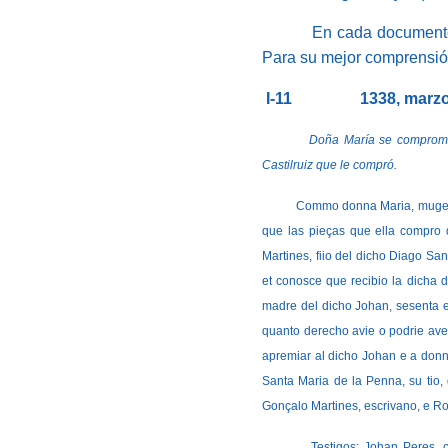
En cada documento
Para su mejor comprensión
I-11
1338, marzo
Doña María se compromete, an
Castilruiz que le compró.
Commo donna Maria, muger 
que las pieças que ella compro 
Martines, fiio del dicho Diago S
et conosce que recibio la dicha
madre del dicho Johan, sesenta e
quanto derecho avie o podrie aver
apremiar al dicho Johan e a donna
Santa Maria de la Penna, su tio
Gonçalo Martines, escrivano, e Roy
Testigos: Johan Peres, clerig