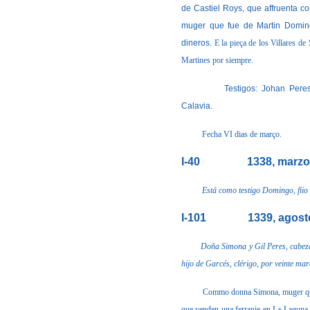
de Castiel Roys, que affruenta c
muger que fue de Martin Doming
dineros.
E la pieça de los Villares d
Martines por siempre.
Testigos: Johan Peres, cle
Calavia.
Fecha VI dias de março.
I-40
1338, marzo
Está como testigo Domingo, fiio 
I-101
1339, agost
Doña Simona y Gil Peres, cabeza
hijo de Garcés, clérigo, por veinte mar
Commo donna Simona, muger que
que venden una ferranie en La Laguna,