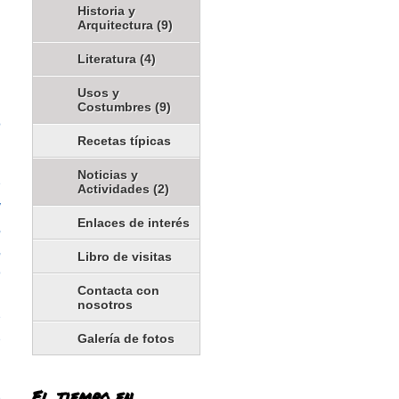
Historia y
Arquitectura
(9)
.
Literatura
(4)
Usos y
Costumbres
(9)
e
Recetas típicas
Noticias y
e
Actividades
(2)
y
Enlaces de interés
,
,
Libro de visitas
o
Contacta con
n
nosotros
e
Galería de fotos
e
El tiempo en
e