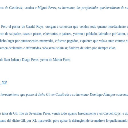
nos de Castilruiz, venden a Miguel Peres, su hermano, las propiedades que heredaron de s
Pero el pastor de Castiel Roys, otorgan e conoscen que venden todo quanto heredamiento 
n de su padre, casas e pieças, e herranies, e paiares, yerrmo e poblado, labrado e por labrar, 
dicho lugar por quatrocientos maravedis, e fueron pagados, e quieren que vala a tanto commo s
fuesen declaradas e affrontadas cada senal solun si; fiadores de salvo por siempre ellos.
o de Sant Johan e Diago Peres, yerno de Martin Peres.
, 12
el heredamiento que posee el dicho Gil en Castilruiz a su hermano Domingo Abat por cuarent
utor de Gil, fiio de Sevastian Peres, vende todo quanto heredamiento a en Castiel Roys, e d
ano del dicho Gil, por XL maravedis, pora quitar la defunçion de se madre e lo quella mando