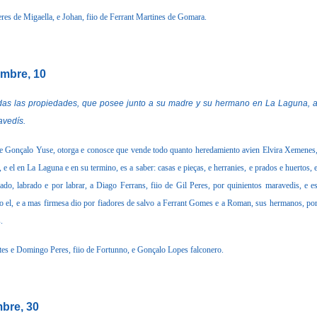
Peres de Migaella, e Johan, fiio de Ferrant Martines de Gomara.
embre, 10
 propiedades, que posee junto a su madre y su hermano en La Laguna, 
avedís.
onçalo Yuse, otorga e conosce que vende todo quanto heredamiento avien Elvira Xemenes
el en La Laguna e en su termino, es a saber: casas e pieças, e herranies, e prados e huertos, 
ado, labrado e por labrar, a Diago Ferrans, fiio de Gil Peres, por quinientos maravedis, e e
vo el, e a mas firmesa dio por fiadores de salvo a Ferrant Gomes e a Roman, sus hermanos, po
.
es e Domingo Peres, fiio de Fortunno, e Gonçalo Lopes falconero.
mbre, 30