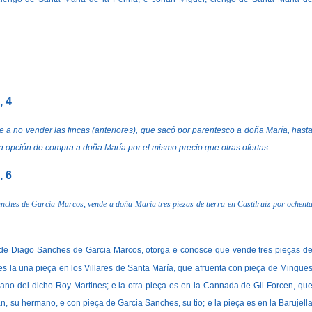
, 4
a no vender las fincas (anteriores), que sacó por parentesco a doña María, hast
 opción de compra a doña María por el mismo precio que otras ofertas.
, 6
nches de García Marcos, vende a doña María tres piezas de tierra en Castilruiz por ochent
de Diago Sanches de Garcia Marcos, otorga e conosce que vende tres pieças d
 es la una pieça en los Villares de Santa María, que afruenta con pieça de Mingue
no del dicho Roy Martines; e la otra pieça es en la Cannada de Gil Forcen, qu
n, su hermano, e con pieça de Garcia Sanches, su tio; e la pieça es en la Barujell