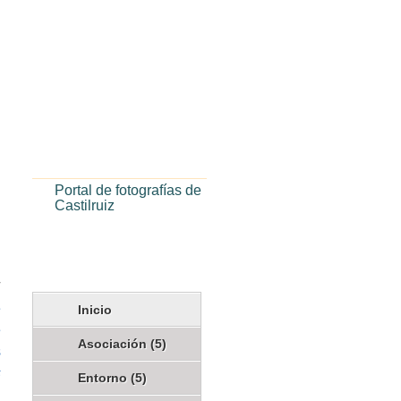
Portal de fotografías de
Castilruiz
e
Inicio
e
Asociación
(5)
s
s
Entorno
(5)