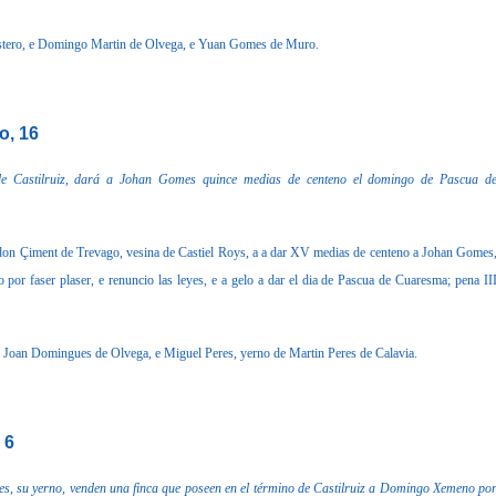
lestero, e Domingo Martin de Olvega, e Yuan Gomes de Muro.
o, 16
e Castilruiz, dará a Johan Gomes quince medias de centeno el domingo de Pascua d
n Çiment de Trevago, vesina de Castiel Roys, a a dar XV medias de centeno a Johan Gomes
o por faser plaser, e renuncio las leyes, e a gelo a dar el dia de Pascua de Cuaresma; pena II
e Joan Domingues de Olvega, e Miguel Peres, yerno de Martin Peres de Calavia.
 6
, su yerno, venden una finca que poseen en el término de Castilruiz a Domingo Xemeno po