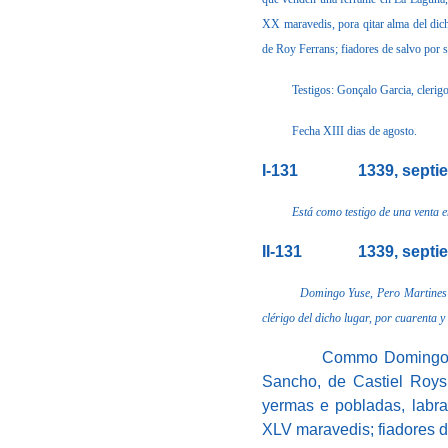
XX maravedis, pora qitar alma del dic
de Roy Ferrans; fiadores de salvo por 
Testigos: Gonçalo Garcia, clerig
Fecha XIII dias de agosto.
I-131
1339, septi
Está como testigo de una venta e
II-131
1339, septi
Domingo Yuse, Pero Martines y
clérigo del dicho lugar, por cuarenta y
Commo Domingo Ys
Sancho, de Castiel Roys,
yermas e pobladas, labra
XLV maravedis; fiadores d