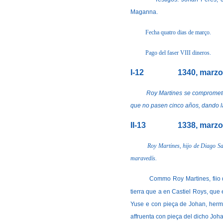
Maganna.
Fecha quatro dias de março.
Pago del faser VIII dineros.
I-12
1340, marzo
Roy Martines se compromete 
que no pasen cinco años, dando la
II-13
1338, marzo
Roy Martines, hijo de Diago Sa
maravedís.
Commo Roy Martines, fiio 
tierra que a en Castiel Roys, que
Yuse e con pieça de Johan, herma
affruenta con pieça del dicho Joha