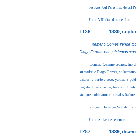
Testigos: Gil Peres, fiio de Gil 
Fecha VIII dias de setiembre
.
I-136
1339, septi
Xemeno Gomes vende todas las
Diago Ferrans por quinientos mar
Commo Xemeno Gomes, fiio de G
su madre, e Diago Gomes, su hermano, e 
paiares, e verde e seco, yerrmo e pobl
pagado de los dineros; fiadores de sal
siempre e obligaronse por tales fiadores
Testigos: Domingo Vela de Fuent
Fecha X dias de setiembre.
I-287
1339, dicie