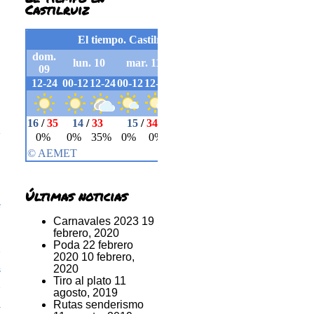
Castilruiz
a
Últimas noticias
a
Carnavales 2023
19
febrero, 2020
Poda 22 febrero
e
2020
10 febrero,
2020
s
Tiro al plato
11
e
agosto, 2019
Rutas senderismo
a