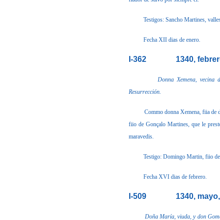
Testigos: Sancho Martines, val
Fecha XII dias de enero.
I-362
1340, febrer
Donna Xemena, vecina d
Resurrección.
Commo donna Xemena, fiia de do
fiio de Gonçalo Martines, que le prest
maravedis.
Testigo: Domingo Martin, fiio d
Fecha XVI dias de febrero.
I-509
1340, mayo,
Doña María, viuda, y don Gomes