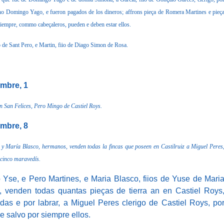
ho Domingo Yago, e fueron pagados de los dineros; affrons pieça de Romera Martines e pieç
siempre, commo cabeçaleros, pueden e deben estar ellos.
o de Sant Pero, e Martin, fiio de Diago Simon de Rosa.
embre, 1
n San Felices, Pero Mingo de Castiel Roys.
embre, 8
 María Blasco, hermanos, venden todas la fincas que poseen en Castilruiz a Miguel Peres
 cinco
maravedís.
e, e Pero Martines, e Maria Blasco, fiios de Yuse de Mari
 venden todas quantas pieças de tierra an en Castiel Roys
das e por labrar, a Miguel Peres clerigo de Castiel Roys, po
e salvo por siempre ellos.