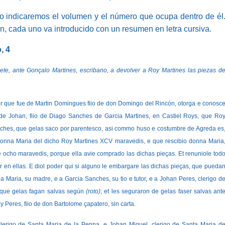
 indicaremos el volumen y el número que ocupa dentro de él
, cada uno va introducido con un resumen en letra cursiva.
, 4
te Gonçalo Martines, escribano, a devolver a Roy Martines las piezas d
que fue de Martin Domingues fiio de don Domingo del Rincón, otorga e conosc
de Johan, fiio de Diago Sanches de Garcia Martines, en Castiel Roys, que Ro
anches, que gelas saco por parentesco, asi commo huso e costumbre de Agreda es
 donna Maria del dicho Roy Martines XCV maravedis, e que rescibio donna Maria
 ocho maravedis, porque ella avie comprado las dichas pieças. Et renuniole tod
 en ellas. E diol poder qui si alguno le embargare las dichas pieças, que pueda
 Maria, su madre, e a Garcia Sanches, su tio e tutor, e a Johan Peres, clerigo d
, que gelas fagan salvas según
(roto)
; et les seguraron de gelas faser salvas ant
 Peres, fiio de don Bartolome çapatero, sin carta.
o de Santa Maria de la Penna, e Johan Miguel, clerigo de Santa Maria d