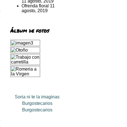
11 agosto, 2019
,
Ofrenda floral
11
agosto, 2019
s
y
Álbum de fotos
o
Soria ni te la imaginas
,
Burgostecarios
Burgostecarios
n
r