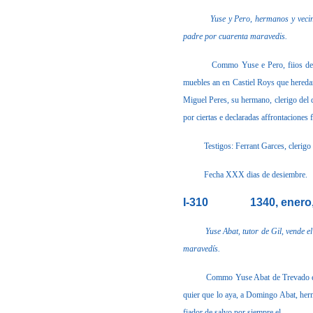
Yuse y Pero, hermanos y veci
padre por cuarenta maravedis.
Commo Yuse e Pero, fiios de 
muebles an en Castiel Roys que heredaro
Miguel Peres, su hermano, clerigo del 
por ciertas e declaradas affrontaciones 
Testigos: Ferrant Garces, clerig
Fecha XXX dias de desiembre.
I-310
1340, enero
Yuse Abat, tutor de Gil, vende 
maravedís.
Commo Yuse Abat de Trevado e t
quier que lo aya, a Domingo Abat, herm
fiador de salvo por siempre el.