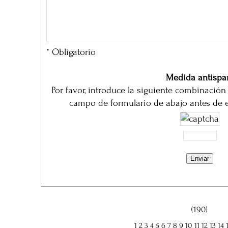
* Obligatorio
Medida antisp
Por favor, introduce la siguiente combinación
campo de formulario de abajo antes de e
(190)
1
2
3
4
5
6
7
8
9
10
11
12
13
14